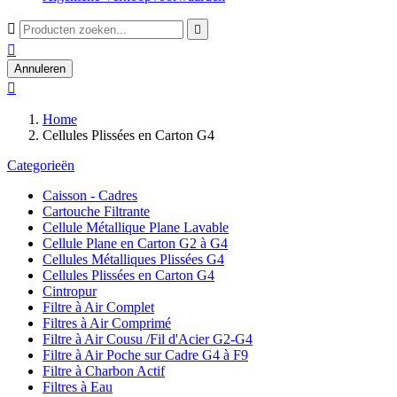



Annuleren

Home
Cellules Plissées en Carton G4
Categorieën
Caisson - Cadres
Cartouche Filtrante
Cellule Métallique Plane Lavable
Cellule Plane en Carton G2 à G4
Cellules Métalliques Plissées G4
Cellules Plissées en Carton G4
Cintropur
Filtre à Air Complet
Filtres à Air Comprimé
Filtre à Air Cousu /Fil d'Acier G2-G4
Filtre à Air Poche sur Cadre G4 à F9
Filtre à Charbon Actif
Filtres à Eau