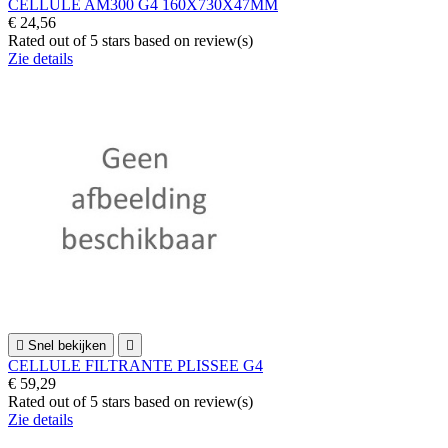
CELLULE AM300 G4 160X730X47MM
€ 24,56
Rated
out of 5 stars based on
review(s)
Zie details

Snel bekijken

CELLULE FILTRANTE PLISSEE G4
€ 59,29
Rated
out of 5 stars based on
review(s)
Zie details