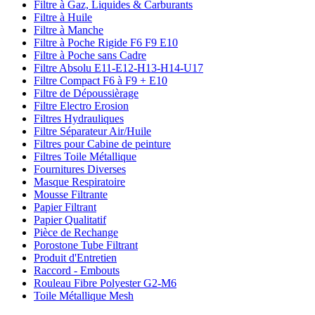
Filtre à Gaz, Liquides & Carburants
Filtre à Huile
Filtre à Manche
Filtre à Poche Rigide F6 F9 E10
Filtre à Poche sans Cadre
Filtre Absolu E11-E12-H13-H14-U17
Filtre Compact F6 à F9 + E10
Filtre de Dépoussièrage
Filtre Electro Erosion
Filtres Hydrauliques
Filtre Séparateur Air/Huile
Filtres pour Cabine de peinture
Filtres Toile Métallique
Fournitures Diverses
Masque Respiratoire
Mousse Filtrante
Papier Filtrant
Papier Qualitatif
Pièce de Rechange
Porostone Tube Filtrant
Produit d'Entretien
Raccord - Embouts
Rouleau Fibre Polyester G2-M6
Toile Métallique Mesh