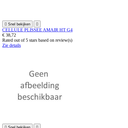

Snel bekijken

CELLULE PLISSEE AMAIR HT G4
€ 38,72
Rated
out of 5 stars based on
review(s)
Zie details

Snel bekijken
