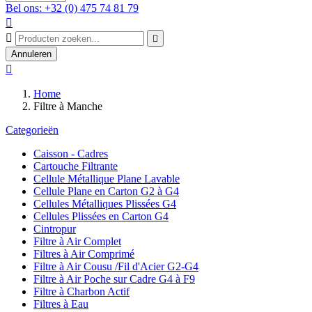
Bel ons: +32 (0) 475 74 81 79



Annuleren

Home
Filtre à Manche
Categorieën
Caisson - Cadres
Cartouche Filtrante
Cellule Métallique Plane Lavable
Cellule Plane en Carton G2 à G4
Cellules Métalliques Plissées G4
Cellules Plissées en Carton G4
Cintropur
Filtre à Air Complet
Filtres à Air Comprimé
Filtre à Air Cousu /Fil d'Acier G2-G4
Filtre à Air Poche sur Cadre G4 à F9
Filtre à Charbon Actif
Filtres à Eau