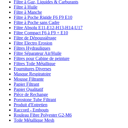
Filtre à Gaz, Liquides & Carburants
Filtre à Huile
Filtre à Manche
Filtre à Poche Rigide F6 F9 E10
Filtre à Poche sans Cadre
Filtre Absolu E11-E12-H13-H14-U17
Filtre Compact F6 à F9 + E10
Filtre de Dépoussièrage
Filtre Electro Erosion
Filtres Hydrauliques
Filtre Séparateur Air/Huile
Filtres pour Cabine de peinture
Filtres Toile Métallique
Fournitures Diverses
Masque Respiratoire
Mousse Filtrante
Papier Filtrant
Papier Qualitatif
Pièce de Rechange
Porostone Tube Filtrant
Produit d'Entretien
Raccord - Embouts
Rouleau Fibre Polyester G2-M6
Toile Métallique Mesh