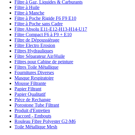
Filtre à Gaz, Liquides & Carburants
Filtre à Huile
Filtre à Manche
Filtre à Poche Rigide F6 F9 E10
Filtre à Poche sans Cadre
Filtre Absolu E11-E12-H13-H14-U17
Filtre Compact F6 à F9 + E10
Filtre de Dépoussièrage
Filtre Electro Erosion
Filtres Hydrauliques
Filtre Séparateur Air/Huile
Filtres pour Cabine de peinture
Filtres Toile Métallique
Fournitures Diverses
Masque Respiratoire
Mousse Filtrante
Papier Filtrant
Papier Qualitatif
Pièce de Rechange
Porostone Tube Filtrant
Produit d'Entretien
Raccord - Embouts
Rouleau Fibre Polyester G2-M6
Toile Métallique Mesh