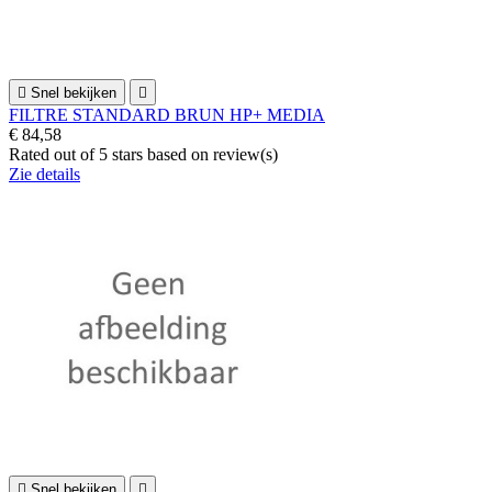

Snel bekijken

FILTRE STANDARD BRUN HP+ MEDIA
€ 84,58
Rated
out of 5 stars based on
review(s)
Zie details

Snel bekijken
