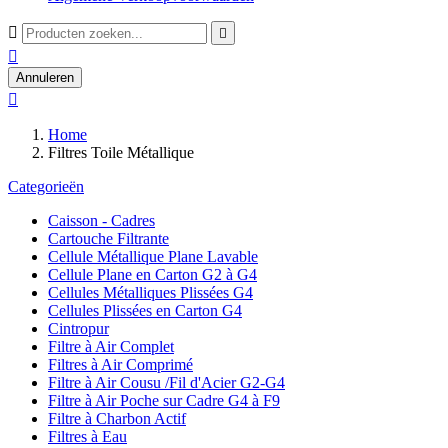



Annuleren

Home
Filtres Toile Métallique
Categorieën
Caisson - Cadres
Cartouche Filtrante
Cellule Métallique Plane Lavable
Cellule Plane en Carton G2 à G4
Cellules Métalliques Plissées G4
Cellules Plissées en Carton G4
Cintropur
Filtre à Air Complet
Filtres à Air Comprimé
Filtre à Air Cousu /Fil d'Acier G2-G4
Filtre à Air Poche sur Cadre G4 à F9
Filtre à Charbon Actif
Filtres à Eau