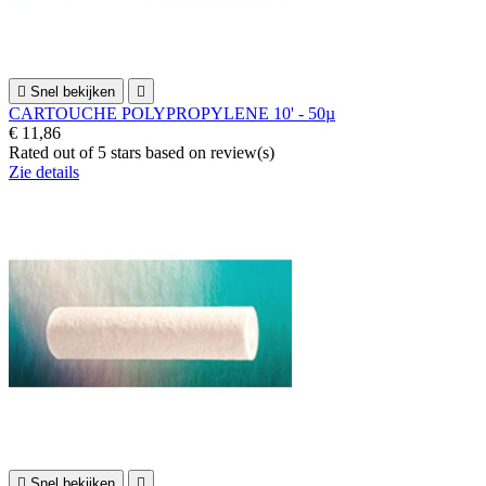

Snel bekijken

CARTOUCHE POLYPROPYLENE 10' - 50µ
€ 11,86
Rated
out of 5 stars based on
review(s)
Zie details

Snel bekijken
