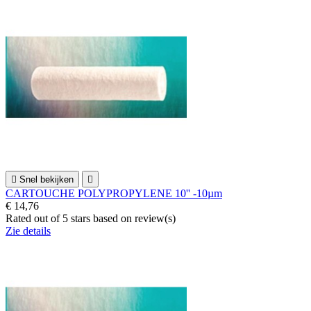

Snel bekijken

CARTOUCHE POLYPROPYLENE 10'' -10µm
€ 14,76
Rated
out of 5 stars based on
review(s)
Zie details