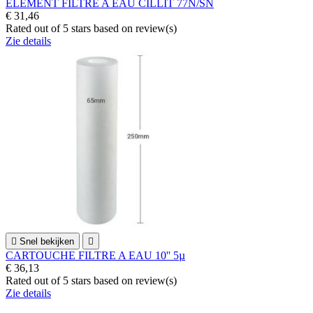
ELEMENT FILTRE A EAU CILLIT 77N/SN
€ 31,46
Rated
out of 5 stars based on
review(s)
Zie details

Snel bekijken

CARTOUCHE FILTRE A EAU 10'' 5µ
€ 36,13
Rated
out of 5 stars based on
review(s)
Zie details