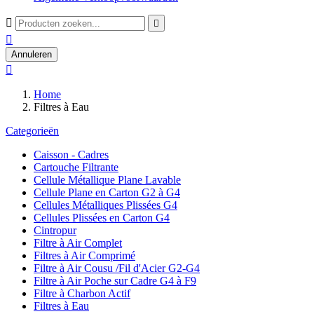



Annuleren

Home
Filtres à Eau
Categorieën
Caisson - Cadres
Cartouche Filtrante
Cellule Métallique Plane Lavable
Cellule Plane en Carton G2 à G4
Cellules Métalliques Plissées G4
Cellules Plissées en Carton G4
Cintropur
Filtre à Air Complet
Filtres à Air Comprimé
Filtre à Air Cousu /Fil d'Acier G2-G4
Filtre à Air Poche sur Cadre G4 à F9
Filtre à Charbon Actif
Filtres à Eau