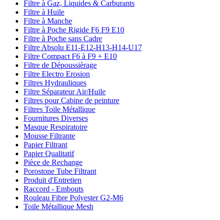
Filtre à Gaz, Liquides & Carburants
Filtre à Huile
Filtre à Manche
Filtre à Poche Rigide F6 F9 E10
Filtre à Poche sans Cadre
Filtre Absolu E11-E12-H13-H14-U17
Filtre Compact F6 à F9 + E10
Filtre de Dépoussièrage
Filtre Electro Erosion
Filtres Hydrauliques
Filtre Séparateur Air/Huile
Filtres pour Cabine de peinture
Filtres Toile Métallique
Fournitures Diverses
Masque Respiratoire
Mousse Filtrante
Papier Filtrant
Papier Qualitatif
Pièce de Rechange
Porostone Tube Filtrant
Produit d'Entretien
Raccord - Embouts
Rouleau Fibre Polyester G2-M6
Toile Métallique Mesh