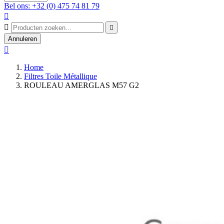
Bel ons: +32 (0) 475 74 81 79



Annuleren

Home
Filtres Toile Métallique
ROULEAU AMERGLAS M57 G2