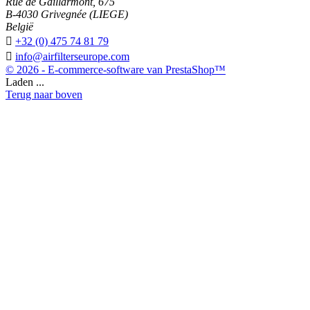
Rue de Gaillarmont, 675
B-4030 Grivegnée (LIEGE)
België

+32 (0) 475 74 81 79

info@airfilterseurope.com
© 2026 - E-commerce-software van PrestaShop™
Laden ...
Terug naar boven