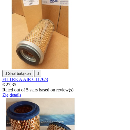

Snel bekijken

FILTRE A AIR C1176/3
€ 27,35
Rated
out of 5 stars based on
review(s)
Zie details