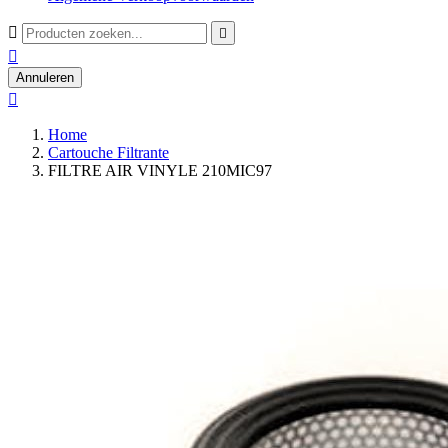



Annuleren

Home
Cartouche Filtrante
FILTRE AIR VINYLE 210MIC97