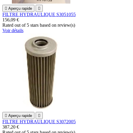

Aperçu rapide

FILTRE HYDRAULIQUE S3051055
156,09 €
Rated
out of 5 stars based on
review(s)
Voir détails

Aperçu rapide

FILTRE HYDRAULIQUE S3072005
387,20 €
Rated
out of 5 stars based on
review(s)