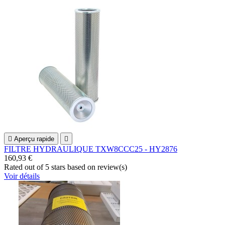

Aperçu rapide

FILTRE HYDRAULIQUE TXW8CCC25 - HY2876
160,93 €
Rated
out of 5 stars based on
review(s)
Voir détails