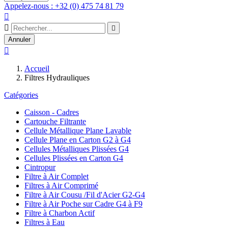
Appelez-nous : +32 (0) 475 74 81 79



Annuler

Accueil
Filtres Hydrauliques
Catégories
Caisson - Cadres
Cartouche Filtrante
Cellule Métallique Plane Lavable
Cellule Plane en Carton G2 à G4
Cellules Métalliques Plissées G4
Cellules Plissées en Carton G4
Cintropur
Filtre à Air Complet
Filtres à Air Comprimé
Filtre à Air Cousu /Fil d'Acier G2-G4
Filtre à Air Poche sur Cadre G4 à F9
Filtre à Charbon Actif
Filtres à Eau