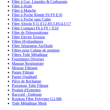
Filtre à Gaz, Liquides & Carburants
Filtre à Huile
Filtre à Manche
Filtre à Poche Rigide F6 F9 E10
Filtre à Poche sans Cadre
Filtre Absolu E11-E12-H13-H14-U17
Filtre Compact F6 à F9 + E10
Filtre de Dépoussièrage
Filtre Electro Erosion
Filtres Hydrauliques
Filtre Séparateur Air/Huile
Filtres pour Cabine de peinture
Filtres Toile Métallique
Fournitures Diverses
Masque Respiratoire
Mousse Filtrante
Papier Filtrant
Papier Qualitatif
Pièce de Rechange
Porostone Tube Filtrant
Produit d'Entretien
Raccord - Embouts
Rouleau Fibre Polyester G2-M6
Toile Métallique Mesh