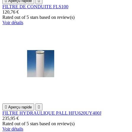

Aperçu rapide

FILTRE DE CONDUITE FLS100
120,76 €
Rated
out of 5 stars based on
review(s)
Voir détails

Aperçu rapide

FILTRE HYDRAULIQUE PALL HFU620UY400J
235,95 €
Rated
out of 5 stars based on
review(s)
Voir détails