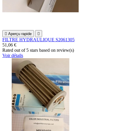

Aperçu rapide

FILTRE HYDRAULIQUE S2061305
51,06 €
Rated
out of 5 stars based on
review(s)
Voir détails