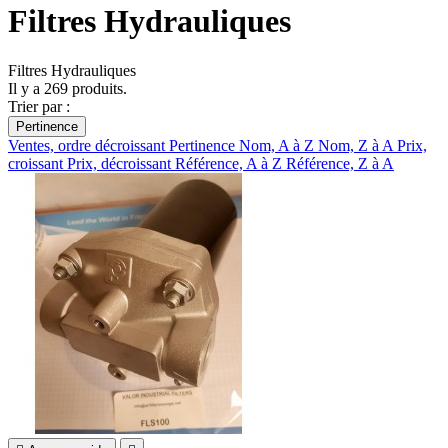
Filtres Hydrauliques
Filtres Hydrauliques
Il y a 269 produits.
Trier par :
Pertinence
Ventes, ordre décroissant
Pertinence
Nom, A à Z
Nom, Z à A
Prix,
croissant
Prix, décroissant
Référence, A à Z
Référence, Z à A